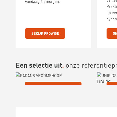
van e
vandaag én morgen.
Prakti
en een
dynam
BEKIJK PROWISE
ON
Een selectie uit
onze referentiep
KADANS VROOMSHOOP