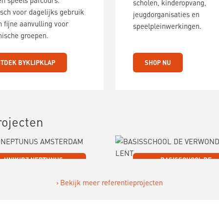
en speels parcours.
scholen, kinderopvang,
sch voor dagelijks gebruik
jeugdorganisaties en
 fijne aanvulling voor
speelpleinwerkingen.
ische groepen.
TDEK BYKLIPKLAP
SHOP NU
rojecten
UNIKIDZ NEPTUNUS
BASISSCHOOL DE
AMSTERDAM IJBURG
VERWONDERING LENT
Bekijk meer referentieprojecten