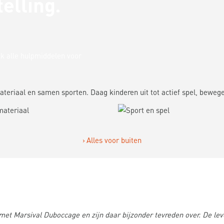
telling
ck alle hulpmiddelen voor
ateriaal en samen sporten. Daag kinderen uit tot actief spel, bewe
EKIJK ALLE PRODUCTEN
BEKIJK ALLE PRODUCT
Alles voor buiten
et Marsival Duboccage en zijn daar bijzonder tevreden over. De lev