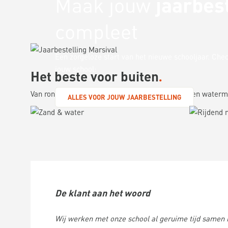
Maak jouw
jaarbes
compleet
Een zorgeloze start van het nieuwe schooljaar. Che
jouw school:
Het beste voor buiten
Van rondrijden op fietsjes tot bouwen met zand- en waterm
ALLES VOOR JOUW JAARBESTELLING
BEKIJK ALLE PRODUCTEN
B
De klant aan het woord
Wij werken met onze school al geruime tijd samen m