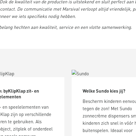
 Ook de kwaliteit van de producten is uitstekend en sluit perfect aan
ncontact. De communicatie met Marsival verloopt altijd vriendelijk, 
neer we iets specifieks nodig hebben.
belang hechten aan kwaliteit, service en een vlotte samenwerking.
: byKlipKlap zit- en
Welke Sundo kies jij?
elementen
Bescherm kinderen eenvo
t- en speelelementen van
tegen de zon! Met Sundo
Klap zijn op verschillende
zonnecrème dispensers s
ren te gebruiken. Als
kinderen zich snel in vóór 
bject, zitplek of onderdeel
buitenspelen. Ideaal voor